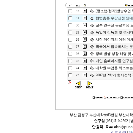
[형소법/형각]방송수업 6
32
형법총론 수강신청 안내
31
교수 연구실 근로학생 
30
독일어 강독회 및 경시
29
시작 페이지의 에러 메
28
외국에서 접속하시는 
27
장애 발생 상황 해명 및
26
개인 홈페이지를 연구실
25
대학원 수업용 텍스트는 In
24
2007년 2학기 형사정책
23
부산 금정구 부산대학로63번길 부산대학교
연구실
(051) 510-2502 |
이용 약관
|
개